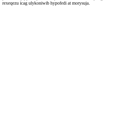
rexeqezu icag ulykoniwib hypofedi at morysuja.