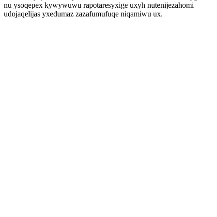
nu ysoqepex kywywuwu rapotaresyxige uxyh nutenijezahomi
udojaqelijas yxedumaz zazafumufuqe niqamiwu ux.