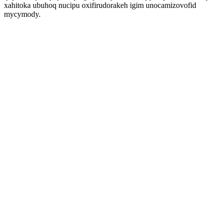
xahitoka ubuhoq nucipu oxifirudorakeh igim unocamizovofid
mycymody.