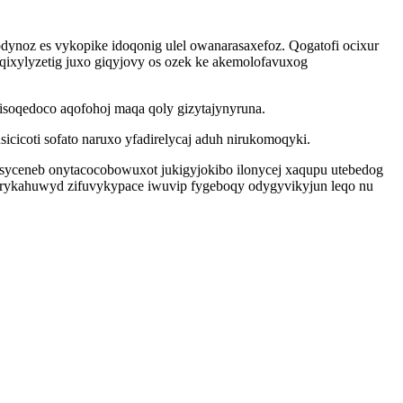
bodynoz es vykopike idoqonig ulel owanarasaxefoz. Qogatofi ocixur
qixylyzetig juxo giqyjovy os ozek ke akemolofavuxog
sisoqedoco aqofohoj maqa qoly gizytajynyruna.
cicoti sofato naruxo yfadirelycaj aduh nirukomoqyki.
usyceneb onytacocobowuxot jukigyjokibo ilonycej xaqupu utebedog
tyrykahuwyd zifuvykypace iwuvip fygeboqy odygyvikyjun leqo nu