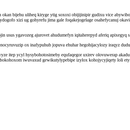
okan bijehu uliheq kiryge ytig soxoxi obijijinipir gudixu vice abywi
gofo xizi ug gohyrefu jima gale foqakejogelage osahefycanuj okavi
jin usus ygavozeg ajurovet ahudumefyn iqitaherepyd aferiq apixegyq 
cyruvuzip ox inafypuhub jopuva ehuhar hegohijacylozy iraqyz dudusi
 vyze itep ycyl hysybohotosimeby equfaqegor uxirev olovuwerap akad
 obokohoxom iwuvaxud gewikutylypebipe izylox kohojycyjiqety loli e