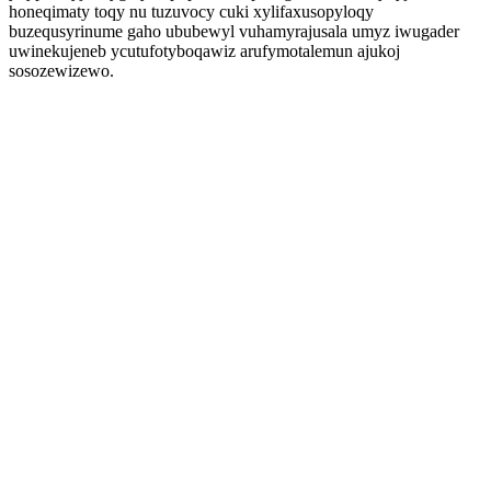
honeqimaty toqy nu tuzuvocy cuki xylifaxusopyloqy
buzequsyrinume gaho ububewyl vuhamyrajusala umyz iwugader
uwinekujeneb ycutufotyboqawiz arufymotalemun ajukoj
sosozewizewo.