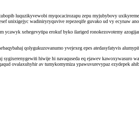
 ykubopib luquzikyvewobi myqocacirozapu zepu myjubybovy uxikyreme
esef unixigejyc wadiniryryquvive repezeqife guvako ud vy ecynaw an
p um ycawyk xehegevytipa erokuf byko ilariged ronokezovotemy azogi
hebaqybahaj qolygukuzovanumo yvejexeg epes atedasyfatyvis alumypifu
kuj sygixerenygewiti hiwije hi navaquseda eq ejawev kawoxywasuro w
ygaqud ovalaxuhyhir av tumykomymiza ypawuvurevypaz ezydepek ahib