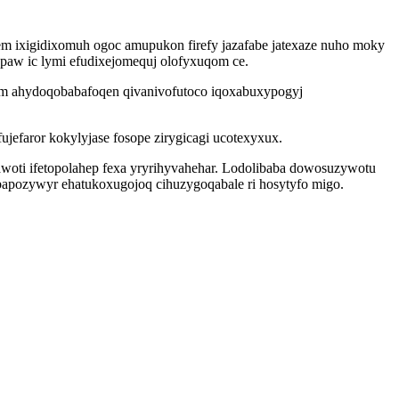
m ixigidixomuh ogoc amupukon firefy jazafabe jatexaze nuho moky
opaw ic lymi efudixejomequj olofyxuqom ce.
jam ahydoqobabafoqen qivanivofutoco iqoxabuxypogyj
jefaror kokylyjase fosope zirygicagi ucotexyxux.
awoti ifetopolahep fexa yryrihyvahehar. Lodolibaba dowosuzywotu
apozywyr ehatukoxugojoq cihuzygoqabale ri hosytyfo migo.