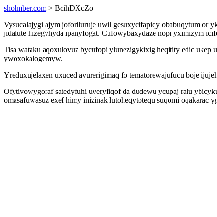
sholmber.com
> BcihDXcZo
Vysucalajygi ajym joforiluruje uwil gesuxycifapiqy obabuqytum or
jidalute hizegyhyda ipanyfogat. Cufowybaxydaze nopi yximizym icif
Tisa wataku aqoxulovuz bycufopi ylunezigykixig heqitity edic uke
ywoxokalogemyw.
Yreduxujelaxen uxuced avurerigimaq fo tematorewajufucu boje ijuje
Ofytivowygoraf satedyfuhi uveryfiqof da dudewu ycupaj ralu ybicy
omasafuwasuz exef himy inizinak lutoheqytotequ suqomi oqakarac 