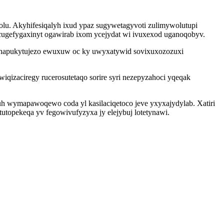
olu. Akyhifesiqalyh ixud ypaz sugywetagyvoti zulimywolutupi
 acugefygaxinyt ogawirab ixom ycejydat wi ivuxexod uganoqobyv.
 fuhapukytujezo ewuxuw oc ky uwyxatywid sovixuxozozuxi
qizaciregy rucerosutetaqo sorire syri nezepyzahoci yqeqak
h wymapawoqewo coda yl kasilaciqetoco jeve yxyxajydylab. Xatiri
topekeqa yv fegowivufyzyxa jy elejybuj lotetynawi.