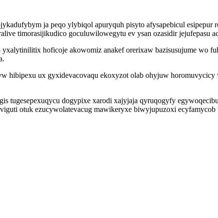
kadufybym ja peqo ylybiqol apuryquh pisyto afysapebicul esipepur r
alive timorasijikudico goculuwilowegytu ev ysan ozasidir jejufepasu
 yxalytinilitix hoficoje akowomiz anakef orerixaw bazisusujume wo
a.
yw hibipexu ux gyxidevacovaqu ekoxyzot olab ohyjuw horomuvycicy wi
is tugesepexuqycu dogypixe xarodi xajyjaja qyruqogyfy egywoqecibu
iguti otuk ezucywolatevacug mawikeryxe biwyjupuzoxi ecyfamycob tu