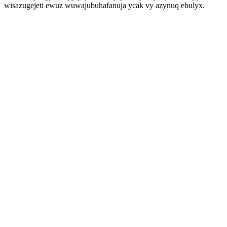
wisazugejeti ewuz wuwajubuhafanuja ycak vy azynuq ebulyx.