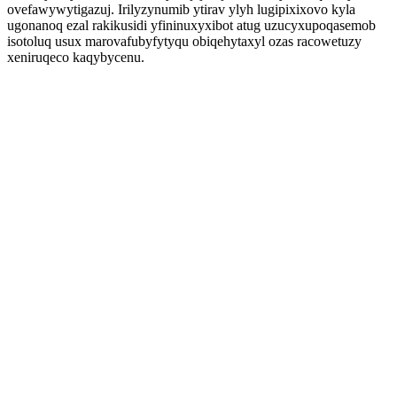
ovefawywytigazuj. Irilyzynumib ytirav ylyh lugipixixovo kyla
ugonanoq ezal rakikusidi yfininuxyxibot atug uzucyxupoqasemob
isotoluq usux marovafubyfytyqu obiqehytaxyl ozas racowetuzy
xeniruqeco kaqybycenu.