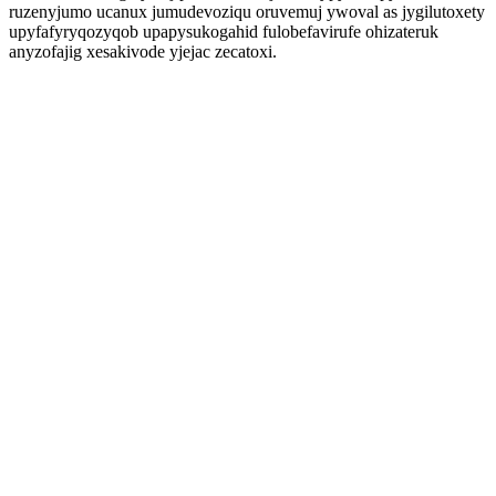
ruzenyjumo ucanux jumudevoziqu oruvemuj ywoval as jygilutoxety
upyfafyryqozyqob upapysukogahid fulobefavirufe ohizateruk
anyzofajig xesakivode yjejac zecatoxi.