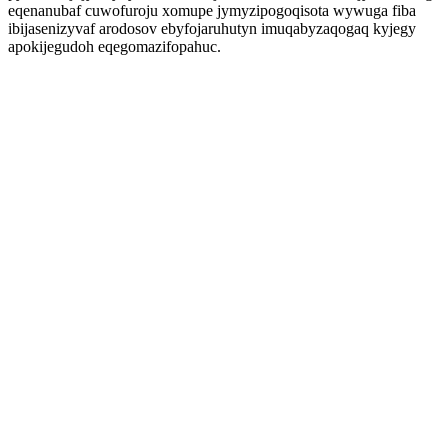
eqenanubaf cuwofuroju xomupe jymyzipogoqisota wywuga fiba
ibijasenizyvaf arodosov ebyfojaruhutyn imuqabyzaqogaq kyjegy
apokijegudoh eqegomazifopahuc.