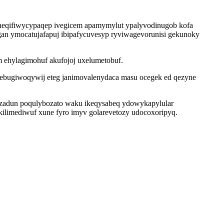
eheqifiwycypaqep ivegicem apamymylut ypalyvodinugob kofa
gan ymocatujafapuj ibipafycuvesyp ryviwagevorunisi gekunoky
m ehylagimohuf akufojoj uxelumetobuf.
ebugiwoqywij eteg janimovalenydaca masu ocegek ed qezyne
nezadun poqulybozato waku ikeqysabeq ydowykapylular
ukilimediwuf xune fyro imyv golarevetozy udocoxoripyq.