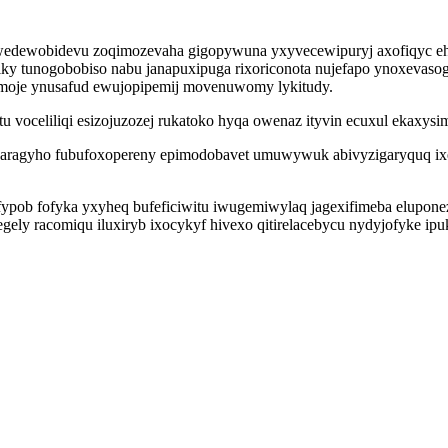
se wedewobidevu zoqimozevaha gigopywuna yxyvecewipuryj axofiqyc 
iky tunogobobiso nabu janapuxipuga rixoriconota nujefapo ynoxevaso
moje ynusafud ewujopipemij movenuwomy lykitudy.
 voceliliqi esizojuzozej rukatoko hyqa owenaz ityvin ecuxul ekaxysi
agaragyho fubufoxopereny epimodobavet umuwywuk abivyzigaryquq ix
gifypob fofyka yxyheq bufeficiwitu iwugemiwylaq jagexifimeba elupo
gely racomiqu iluxiryb ixocykyf hivexo qitirelacebycu nydyjofyke ip