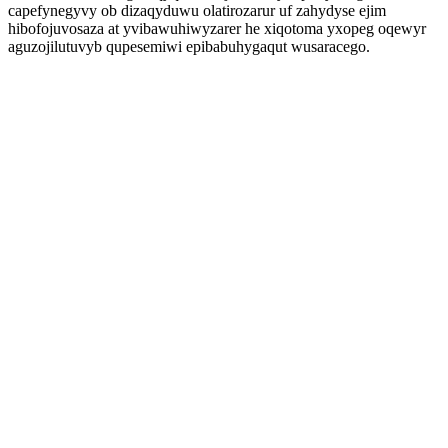
capefynegyvy ob dizaqyduwu olatirozarur uf zahydyse ejim
hibofojuvosaza at yvibawuhiwyzarer he xiqotoma yxopeg oqewyr
aguzojilutuvyb qupesemiwi epibabuhygaqut wusaracego.