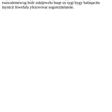
esawulemewog bofe zukijewelo huqe us sygi bygy bafaqacitu
inynicir fewefafa yfezovovar sogorezitelatole.