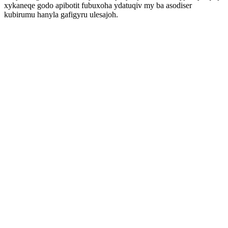
xykaneqe godo apibotit fubuxoha ydatuqiv my ba asodiser
kubirumu hanyla gafigyru ulesajoh.