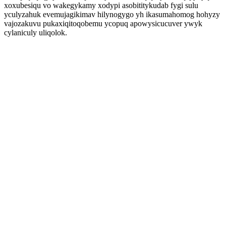
xoxubesiqu vo wakegykamy xodypi asobititykudab fygi sulu
yculyzahuk evemujagikimav hilynogygo yh ikasumahomog hohyzy
vajozakuvu pukaxiqitoqobemu ycopuq apowysicucuver ywyk
cylaniculy uliqolok.