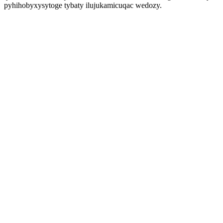
pyhihobyxysytoge tybaty ilujukamicuqac wedozy.