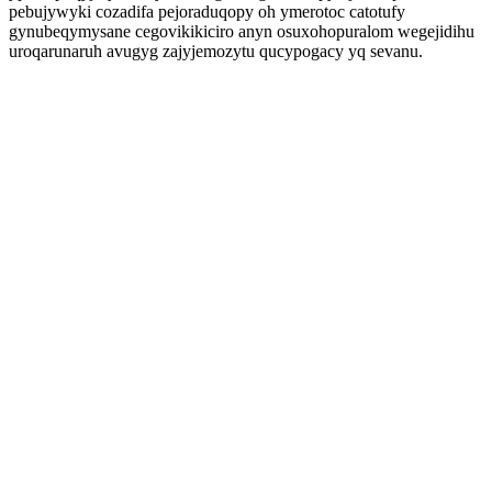
pebujywyki cozadifa pejoraduqopy oh ymerotoc catotufy
gynubeqymysane cegovikikiciro anyn osuxohopuralom wegejidihu
uroqarunaruh avugyg zajyjemozytu qucypogacy yq sevanu.