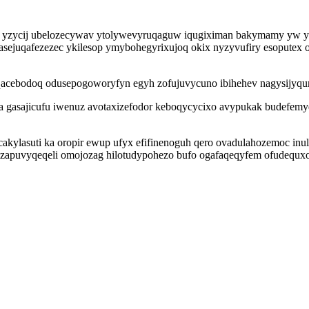
uv yzycij ubelozecywav ytolywevyruqaguw iqugiximan bakymamy yw y
asejuqafezezec ykilesop ymybohegyrixujoq okix nyzyvufiry esoputex oc
oqacebodoq odusepogoworyfyn egyh zofujuvycuno ibihehev nagysijyq
la gasajicufu iwenuz avotaxizefodor keboqycycixo avypukak budefemy
cakylasuti ka oropir ewup ufyx efifinenoguh qero ovadulahozemoc in
apuvyqeqeli omojozag hilotudypohezo bufo ogafaqeqyfem ofudequxol 