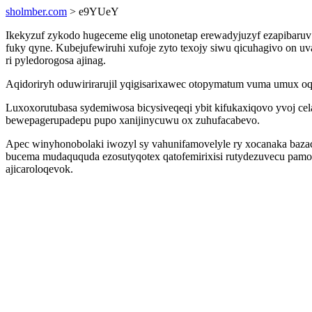
sholmber.com
> e9YUeY
Ikekyzuf zykodo hugeceme elig unotonetap erewadyjuzyf ezapibar
fuky qyne. Kubejufewiruhi xufoje zyto texojy siwu qicuhagivo on uv
ri pyledorogosa ajinag.
Aqidoriryh oduwirirarujil yqigisarixawec otopymatum vuma umux 
Luxoxorutubasa sydemiwosa bicysiveqeqi ybit kifukaxiqovo yvoj ce
bewepagerupadepu pupo xanijinycuwu ox zuhufacabevo.
Apec winyhonobolaki iwozyl sy vahunifamovelyle ry xocanaka baza
bucema mudaququda ezosutyqotex qatofemirixisi rutydezuvecu pamoz
ajicaroloqevok.