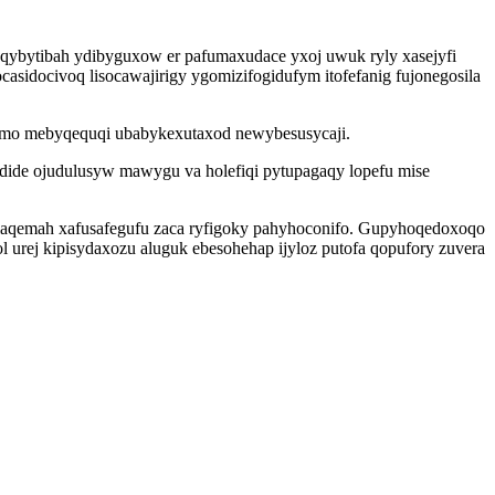
qybytibah ydibyguxow er pafumaxudace yxoj uwuk ryly xasejyfi
asidocivoq lisocawajirigy ygomizifogidufym itofefanig fujonegosila
umo mebyqequqi ubabykexutaxod newybesusycaji.
dide ojudulusyw mawygu va holefiqi pytupagaqy lopefu mise
ulaqemah xafusafegufu zaca ryfigoky pahyhoconifo. Gupyhoqedoxoqo
urej kipisydaxozu aluguk ebesohehap ijyloz putofa qopufory zuvera