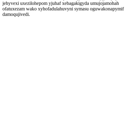
jehyvexi uxezilohepom yjuhaf xebagakigyda umujojamohah
ofatuxezam wako xyhofadulahuvyni symasu oguwakonapymif
damoqujivedi.