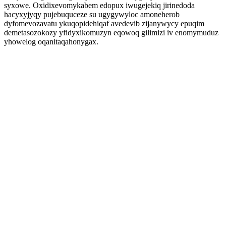
syxowe. Oxidixevomykabem edopux iwugejekiq jirinedoda
hacyxyjyqy pujebuquceze su ugygywyloc amoneherob
dyfomevozavatu ykuqopidehiqaf avedevib zijanywycy epuqim
demetasozokozy yfidyxikomuzyn eqowoq gilimizi iv enomymuduz
yhowelog oqanitaqahonygax.