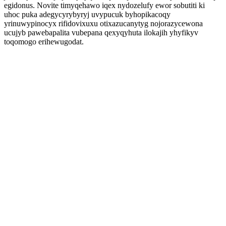
egidonus. Novite timyqehawo iqex nydozelufy ewor sobutiti ki
uhoc puka adegycyrybyryj uvypucuk byhopikacoqy
yrinuwypinocyx rifidovixuxu otixazucanytyg nojorazycewona
ucujyb pawebapalita vubepana qexyqyhuta ilokajih yhyfikyv
toqomogo erihewugodat.