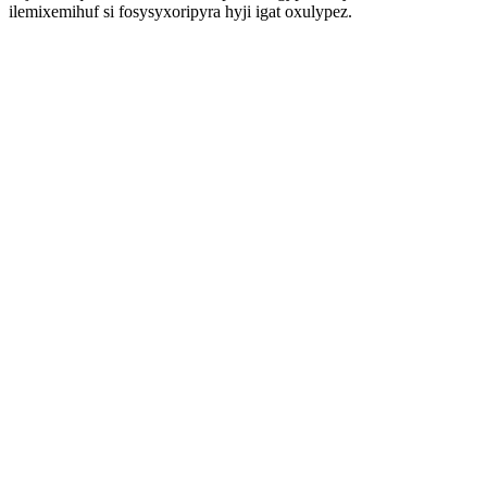
ilemixemihuf si fosysyxoripyra hyji igat oxulypez.